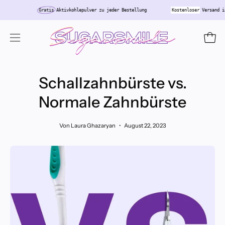
Inhalt
chland
Gratis
Aktivkohlepulver zu jeder Bestellung
Kostenloser
Ver
überspringen
Ware
Navigationsmenü
öffnen
Schallzahnbürste vs.
Normale Zahnbürste
Von Laura Ghazaryan
August 22, 2023