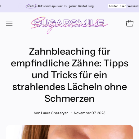
Inhalt
tschland
Gratis
Aktivkohlepulver zu jeder Bestellung
Kostenloser
überspringen
Ware
Navigationsmenü
öffnen
Zahnbleaching für
empfindliche Zähne: Tipps
und Tricks für ein
strahlendes Lächeln ohne
Schmerzen
Von Laura Ghazaryan
November 07, 2023