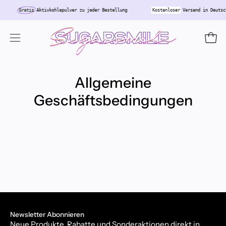
Inhalt
Gratis
Aktivkohlepulver zu jeder Bestellung
Kostenloser
Versand in Deuts
überspringen
Ware
Navigationsmenü
öffnen
Allgemeine
Geschäftsbedingungen
Newsletter Abonnieren
Neue Produkte, Rabatte und Sonderaktionen direkt in