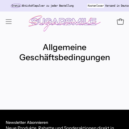
Inhalt
Gratis
Aktivkohlepulver zu jeder Bestellung
Kostenloser
Versand in Deut
überspringen
Ware
Navigationsmenü
öffnen
Allgemeine
Geschäftsbedingungen
Newsletter Abonnieren
Neue Produkte, Rabatte und Sonderaktionen direkt in