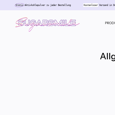
Skip
Gratis
Aktivkohlepulver zu jeder Bestellung
Kostenloser
Versand i
to
content
PROD
All