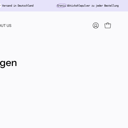
loser
Versand in Deutschland
Gratis
Aktivkohlepulver zu jeder Bestellung
UT US
MY
OPEN CART
ACCOUNT
ngen