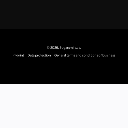
© 2026,
Sugarsmile.de
.
imprint
Data protection
General terms and conditions of business
Cookie Einstellungen