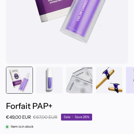
Forfait PAP+
€49,00 EUR
€67,00 EUR
Sale
•
Save
26%
Item is in stock