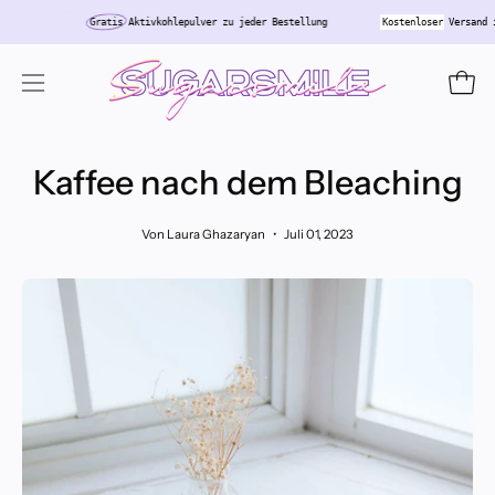
Inhalt
schland
Gratis
Aktivkohlepulver zu jeder Bestellung
Kostenloser
Ve
überspringen
Ware
Navigationsmenü
öffnen
Kaffee nach dem Bleaching
Von Laura Ghazaryan
Juli 01, 2023