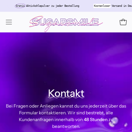
Inhalt
Gratis
Aktivkohlepulver zu jeder Bestellung
Kostenloser
Versand in
überspringen
Ware
Navigationsmenü
öffnen
Kontakt
Bei Fragen oder Anliegen kannst du uns jederzeit über das
Formular kontaktieren. Wir sind bestrebt, alle
Kundenanfragen innerhalb von
48 Stunden
zu
beantworten.