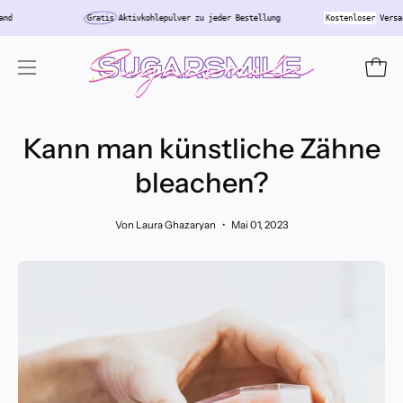
Inhalt
Deutschland
Gratis
Aktivkohlepulver zu jeder Bestellung
Kostenlos
überspringen
Ware
Navigationsmenü
öffnen
Kann man künstliche Zähne
bleachen?
Von Laura Ghazaryan
Mai 01, 2023