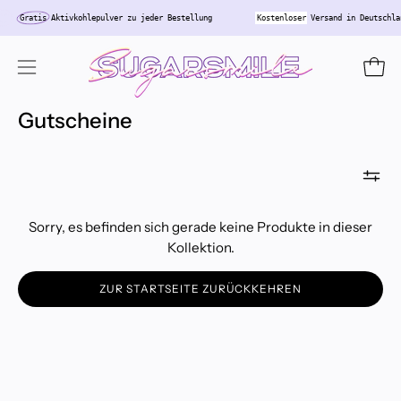
Inhalt
Gratis
Aktivkohlepulver zu jeder Bestellung
Kostenloser
Versand in Deutschl
überspringen
Ware
Navigationsmenü
öffnen
Gutscheine
Sorry, es befinden sich gerade keine Produkte in dieser
Kollektion.
ZUR STARTSEITE ZURÜCKKEHREN