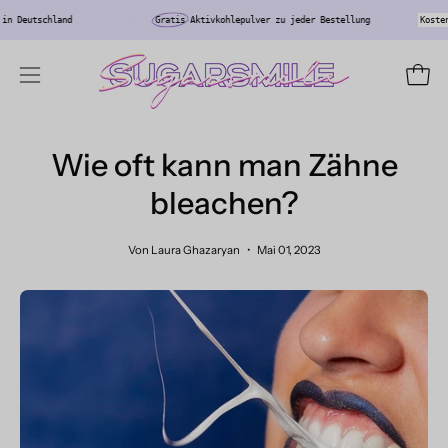
Inhalt
ser
Versand in Deutschland
Gratis
Aktivkohlepulver zu jeder Bestellung
überspringen
Ware
Navigationsmenü
öffnen
Wie oft kann man Zähne
bleachen?
Von Laura Ghazaryan
Mai 01, 2023