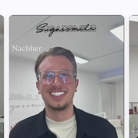
Diese Website ist durch hCaptcha g
gelten die
allgemeinen Geschäftsb
Datenschutzbestimmungen
von hC