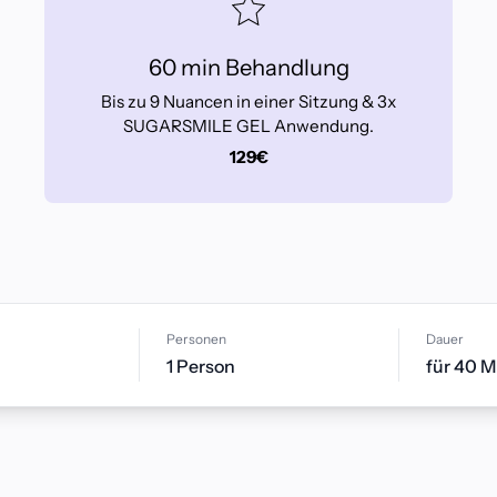
60 min Behandlung
Bis zu 9 Nuancen in einer Sitzung & 3x
SUGARSMILE GEL Anwendung.
129€
Personen
Dauer
1
Person
für 40 M
Lust auf 10% Rabatt?
Abonniere unseren Newslett
sofort einen 10% Rabattcode
nächste Bestellung!