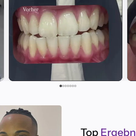
▶
Top
Ergebn