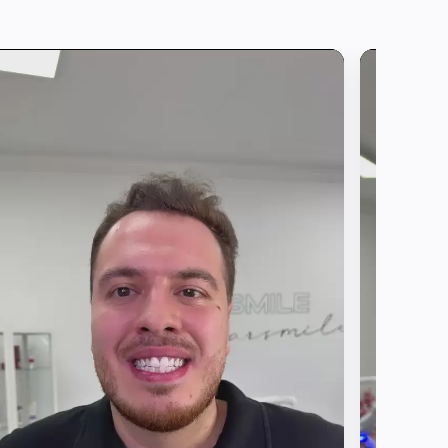
Abonniere
unseren
newsletter
eschützt und es
edingungen
und
aptcha.