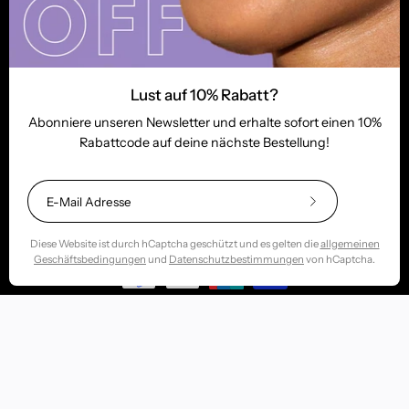
Lust auf 10% Rabatt?
Abonniere unseren Newsletter und erhalte sofort einen 10%
Rabattcode auf deine nächste Bestellung!
© 2026,
Sugarsmile.de
.
Impressum
Datenschutzerklärung
Allgemeine Geschäftsbedingungen
Abonniere
unseren
newsletter
Diese Website ist durch hCaptcha geschützt und es gelten die
allgemeinen
Geschäftsbedingungen
und
Datenschutzbestimmungen
von hCaptcha.
Cookie Einstellungen