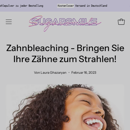
Inhalt
s
Aktivkohlepulver zu jeder Bestellung
Kostenloser
Versand in Deutschland
überspringen
Ware
Navigationsmenü
öffnen
Zahnbleaching - Bringen Sie
Ihre Zähne zum Strahlen!
Von Laura Ghazaryan
Februar 16, 2023