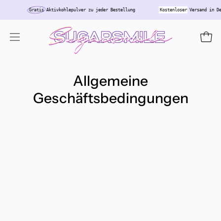
Inhalt
Gratis
Aktivkohlepulver zu jeder Bestellung
Kostenloser
Versand in D
überspringen
Ware
Navigationsmenü
öffnen
Allgemeine
Geschäftsbedingungen