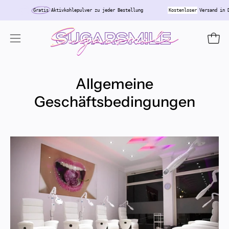
Inhalt
Gratis
Aktivkohlepulver zu jeder Bestellung
Kostenloser
Versand i
überspringen
Ware
Navigationsmenü
öffnen
Allgemeine
Geschäftsbedingungen