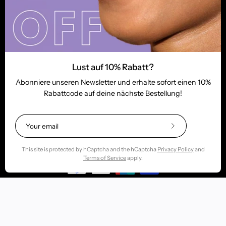
Lust auf 10% Rabatt?
Abonniere unseren Newsletter und erhalte sofort einen 10%
Rabattcode auf deine nächste Bestellung!
© 2026,
Sugarsmile.de
.
imprint
Data protection
General terms and conditions of business
Subscribe
to
Our
This site is protected by hCaptcha and the hCaptcha
Privacy Policy
and
Newsletter
Terms of Service
apply.
Cookie Einstellungen