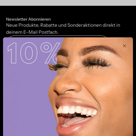
Newsletter Abonnieren
Neue Produkte, Rabatte und Sonderaktionen direkt in
deinem E-Mail Postfach.
Subscribe
Clos
to
Our
Info & Kontakt
Newsletter
About
Unsere Mission
Mit Fachwissen in der HNO und Schönheitschirurgie,
welches wir uns über Jahrzehnte lang angeeignet haben,
verhelfen wir dir zu einem perfekten Ergebnis. Sowohl in
der Praxis als auch mit unseren Produkten aus dem
Onlineshop.