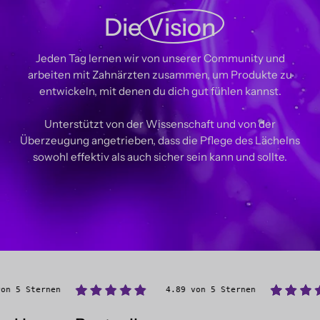
Die
Vision
Jeden Tag lernen wir von unserer Community und
arbeiten mit Zahnärzten zusammen, um Produkte zu
entwickeln, mit denen du dich gut fühlen kannst.
Unterstützt von der Wissenschaft und von der
Überzeugung angetrieben, dass die Pflege des Lächelns
sowohl effektiv als auch sicher sein kann und sollte.
4.89 von 5 Sternen
4.89 von 5 Sternen