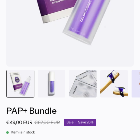
PAP+ Bundle
€49,00 EUR
€67,00 EUR
Sale
•
Save
26%
Item is in stock