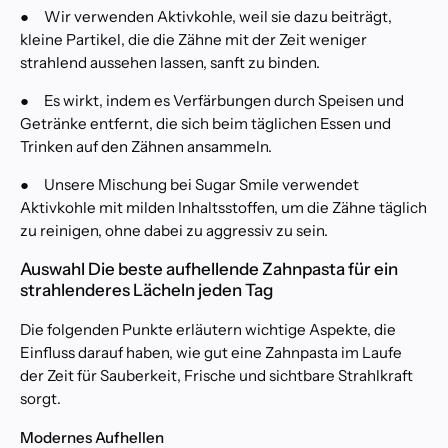
●
Wir verwenden Aktivkohle, weil sie dazu beiträgt,
h
kleine Partikel, die die Zähne mit der Zeit weniger
e
l
strahlend aussehen lassen, sanft zu binden.
l
●
Es wirkt, indem es Verfärbungen durch Speisen und
u
n
Getränke entfernt, die sich beim täglichen Essen und
g
Trinken auf den Zähnen ansammeln.
s
k
●
Unsere Mischung bei Sugar Smile verwendet
l
Aktivkohle mit milden Inhaltsstoffen, um die Zähne täglich
i
zu reinigen, ohne dabei zu aggressiv zu sein.
n
i
Auswahl Die beste aufhellende Zahnpasta für ein
k
strahlenderes Lächeln jeden Tag
i
n
Die folgenden Punkte erläutern wichtige Aspekte, die
m
Einfluss darauf haben, wie gut eine Zahnpasta im Laufe
e
der Zeit für Sauberkeit, Frische und sichtbare Strahlkraft
i
sorgt.
n
e
Modernes Aufhellen
r