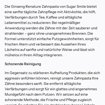
n
Die Ginseng Renature Zahnpasta von Sugar Smile bietet
ä
eine sanfte tägliche Zahnpflege mit Aktivkohle, die hilft,
h
Verfärbungen durch Tee, Kaffee und alltägliche
e
Lebensmittel zu reduzieren. Bei regelmäßiger
W
Anwendung werden die Zähne mit der Zeit sauberer und
a
strahlender – ganz ohne unangenehmes Brennen. Die
r
Formel unterstützt einfache Putzgewohnheiten, sorgt für
u
frischen Atem und verbessert das Aussehen Ihres
m
s
Lächelns auf sanfte und natürliche Weise und lässt sich
i
mühelos in Ihren Alltag integrieren.
c
Schonende Reinigung
h
i
Im Gegensatz zu stärkeren Aufhellung Produkten, die sich
m
aggressiv anfühlen können, reinigt unsere Zahnpasta Ihre
m
Zähne besonders sanft. Sie entfernt alltägliche
e
r
Verfärbungen und sorgt für ein glattes und angenehmes
m
Mundgefühl nach dem Putzen. Wir setzen auf eine
e
schonende Methode, die Frische und Pflege zugleich
h