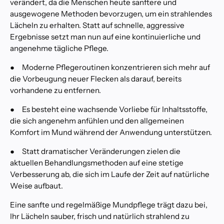
verändert, da die Menschen heute sanftere und
n
ausgewogene Methoden bevorzugen, um ein strahlendes
t
s
Lächeln zu erhalten. Statt auf schnelle, aggressive
c
Ergebnisse setzt man nun auf eine kontinuierliche und
h
angenehme tägliche Pflege.
e
i
●
Moderne Pflegeroutinen konzentrieren sich mehr auf
d
die Vorbeugung neuer Flecken als darauf, bereits
e
vorhandene zu entfernen.
n
P
●
Es besteht eine wachsende Vorliebe für Inhaltsstoffe,
r
die sich angenehm anfühlen und den allgemeinen
o
Komfort im Mund während der Anwendung unterstützen.
f
e
●
Statt dramatischer Veränderungen zielen die
s
aktuellen Behandlungsmethoden auf eine stetige
s
Verbesserung ab, die sich im Laufe der Zeit auf natürliche
i
Weise aufbaut.
o
n
Eine sanfte und regelmäßige Mundpflege trägt dazu bei,
e
Ihr Lächeln sauber, frisch und natürlich strahlend zu