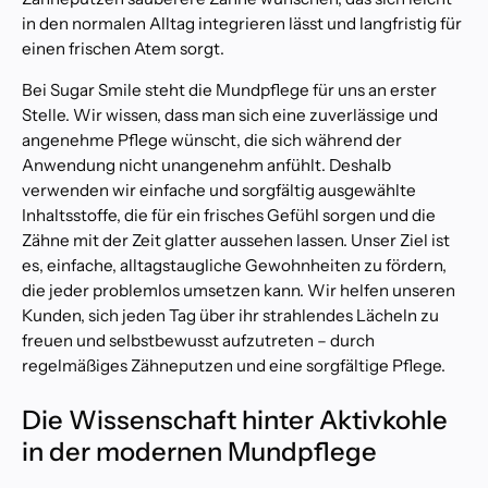
in den normalen Alltag integrieren lässt und langfristig für
einen frischen Atem sorgt.
P
r
Bei Sugar Smile steht die Mundpflege für uns an erster
o
Stelle. Wir wissen, dass man sich eine zuverlässige und
f
angenehme Pflege wünscht, die sich während der
e
s
Anwendung nicht unangenehm anfühlt. Deshalb
s
verwenden wir einfache und sorgfältig ausgewählte
i
Inhaltsstoffe, die für ein frisches Gefühl sorgen und die
o
Zähne mit der Zeit glatter aussehen lassen. Unser Ziel ist
n
es, einfache, alltagstaugliche Gewohnheiten zu fördern,
e
die jeder problemlos umsetzen kann. Wir helfen unseren
l
Kunden, sich jeden Tag über ihr strahlendes Lächeln zu
l
e
freuen und selbstbewusst aufzutreten – durch
z
regelmäßiges Zähneputzen und eine sorgfältige Pflege.
a
h
Die Wissenschaft hinter Aktivkohle
n
in der modernen Mundpflege
a
u
f