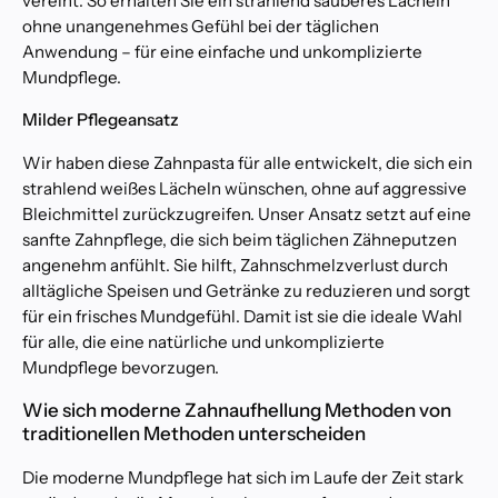
vereint. So erhalten Sie ein strahlend sauberes Lächeln
r
ohne unangenehmes Gefühl bei der täglichen
K
Anwendung – für eine einfache und unkomplizierte
u
Mundpflege.
n
d
Milder Pflegeansatz
e
n
Wir haben diese Zahnpasta für alle entwickelt, die sich ein
f
strahlend weißes Lächeln wünschen, ohne auf aggressive
ü
Bleichmittel zurückzugreifen. Unser Ansatz setzt auf eine
r
sanfte Zahnpflege, die sich beim täglichen Zähneputzen
S
angenehm anfühlt. Sie hilft, Zahnschmelzverlust durch
u
alltägliche Speisen und Getränke zu reduzieren und sorgt
g
für ein frisches Mundgefühl. Damit ist sie die ideale Wahl
a
für alle, die eine natürliche und unkomplizierte
r
S
Mundpflege bevorzugen.
m
Wie sich moderne Zahnaufhellung Methoden von
i
traditionellen Methoden unterscheiden
l
e
Die moderne Mundpflege hat sich im Laufe der Zeit stark
e