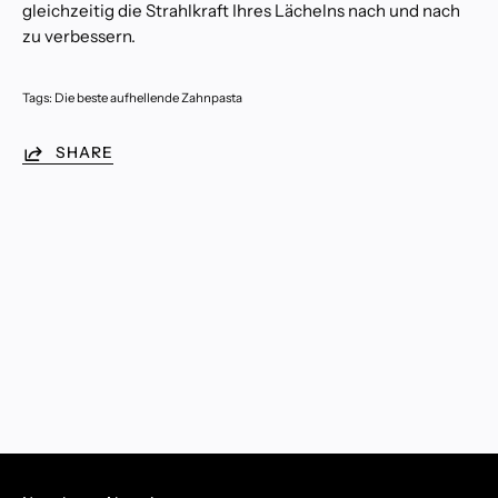
gleichzeitig die Strahlkraft Ihres Lächelns nach und nach
s
t
zu verbessern.
e
r
M
a
Tags:
Die beste aufhellende Zahnpasta
y
2
1
,
SHARE
2
0
2
6