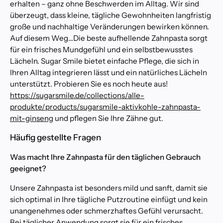
l
erhalten – ganz ohne Beschwerden im Alltag. Wir sind
l
überzeugt, dass kleine, tägliche Gewohnheiten langfristig
e
große und nachhaltige Veränderungen bewirken können.
Z
Auf diesem Weg…Die beste aufhellende Zahnpasta
sorgt
a
für ein frisches Mundgefühl und ein selbstbewusstes
h
Lächeln. Sugar Smile bietet einfache Pflege, die sich in
n
Ihren Alltag integrieren lässt und ein natürliches Lächeln
a
u
unterstützt. Probieren Sie es noch heute aus!
f
https://sugarsmile.de/collections/alle-
h
produkte/products/sugarsmile-aktivkohle-zahnpasta-
e
mit-ginseng
und pflegen Sie Ihre Zähne gut.
l
l
Häufig gestellte Fragen
u
n
Was macht Ihre Zahnpasta für den täglichen Gebrauch
g
geeignet?
s
Unsere Zahnpasta ist besonders mild und sanft, damit sie
k
l
sich optimal in Ihre tägliche Putzroutine einfügt und kein
i
unangenehmes oder schmerzhaftes Gefühl verursacht.
n
Bei täglicher Anwendung sorgt sie für ein frisches,