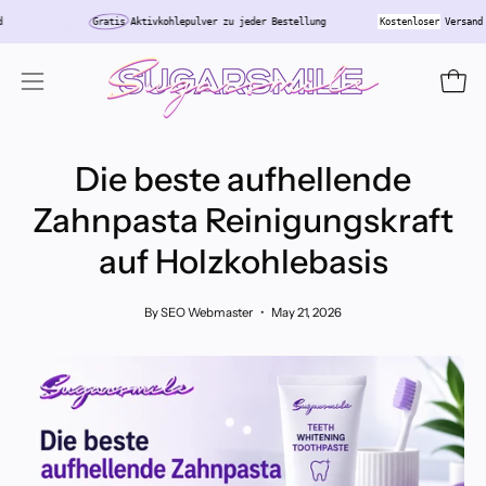
Skip
chland
Gratis
Aktivkohlepulver zu jeder Bestellung
Kostenloser
Ver
to
content
Open
Open
navigation
menu
Die beste aufhellende
Zahnpasta Reinigungskraft
auf Holzkohlebasis
By SEO Webmaster
May 21, 2026