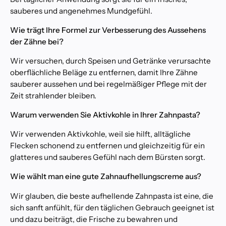
i
sauberes und angenehmes Mundgefühl.
k
i
Wie trägt Ihre Formel zur Verbesserung des Aussehens
n
der Zähne bei?
m
e
Wir versuchen, durch Speisen und Getränke verursachte
i
oberflächliche Beläge zu entfernen, damit Ihre Zähne
n
sauberer aussehen und bei regelmäßiger Pflege mit der
e
Zeit strahlender bleiben.
r
N
Warum verwenden Sie Aktivkohle in Ihrer Zahnpasta?
ä
Wir verwenden Aktivkohle, weil sie hilft, alltägliche
h
e
Flecken schonend zu entfernen und gleichzeitig für ein
glatteres und sauberes Gefühl nach dem Bürsten sorgt.
B
y
S
Wie wählt man eine gute Zahnaufhellungscreme aus?
E
O
Wir glauben, die beste aufhellende Zahnpasta ist eine, die
W
e
sich sanft anfühlt, für den täglichen Gebrauch geeignet ist
b
m
und dazu beiträgt, die Frische zu bewahren und
a