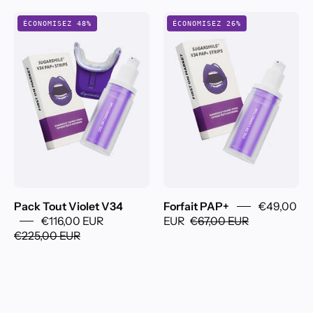
Pack
Forfait
ÉCONOMISEZ 48%
ÉCONOMISEZ 26%
Tout
PAP+
Violet
V34
Pack Tout Violet V34
Forfait PAP+
€49,00
€116,00 EUR
EUR
€67,00 EUR
€225,00 EUR