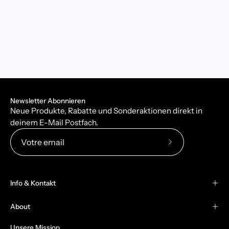
Newsletter Abonnieren
Neue Produkte, Rabatte und Sonderaktionen direkt in
deinem E-Mail Postfach.
Abonnez-
vous
à
Info & Kontakt
notre
newsletter
About
Unsere Mission