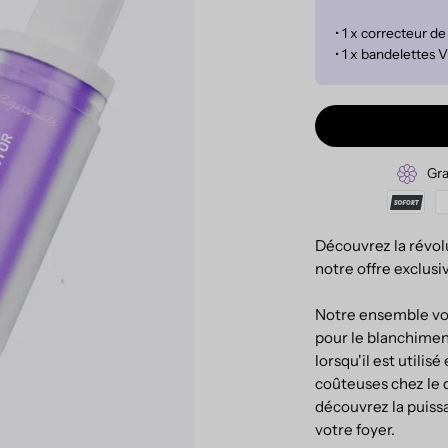
• 1 x correcteur d
• 1 x bandelettes
Gra
Découvrez la révol
notre offre exclusi
Notre ensemble vou
pour le blanchimen
lorsqu'il est utilis
coûteuses chez le 
découvrez la puiss
votre foyer.