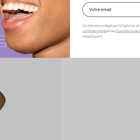
Ce site est protégé par hCaptcha, et
confidentialité
et les
Conditions de 
s’appliquent.