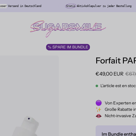
Kostenloser
Versand in Deutschland
Gratis
Aktivkohlepulver zu jede
Forfait PA
€49,00 EUR
€67
L'article est en sto
Von Experten en
Große Rabatte i
Nicht-invasive 
Im Bundle entha