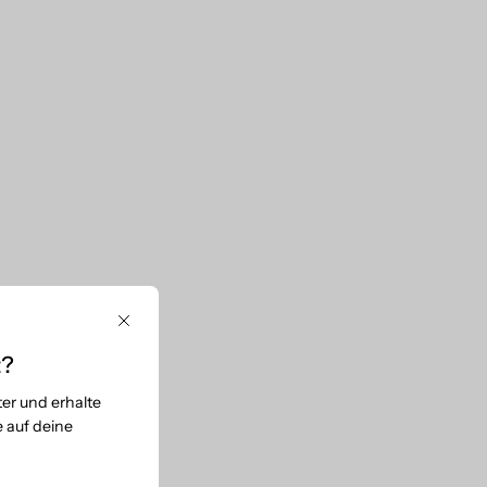
Fermer
t?
er und erhalte
 auf deine