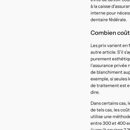
à la caisse d'assu
interne pour nécessi
dentaire fédérale.
Combien coûte
Les prix varient en
autre article. S’il 
purement esthétique
l’assurance privée 
de blanchiment aupr
exemple, si seules 
de traitement est e
dire.
Dans certains cas,
de tels cas, les co
utilise une méthod
entre 300 et 400 e
(jusqu'à environ 2 