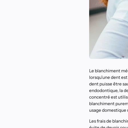
Le blanchiment médi
lorsqu'une dent est
dent puisse être sa
endodontique, la d
concentré est utili
blanchiment puremen
usage domestique 
Les frais de blanch
évite de devoir cou