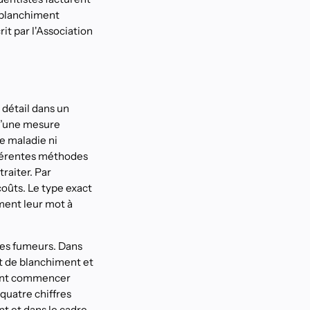
(blanchiment
it par l'Association
 détail dans un
 d’une mesure
e maladie ni
ifférentes méthodes
raiter. Par
coûts. Le type exact
ment leur mot à
les fumeurs. Dans
nt de blanchiment et
vent commencer
quatre chiffres
t et dans le cadre