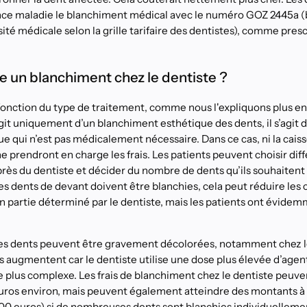
rance maladie le blanchiment médical avec le numéro GOZ 2445a 
té médicale selon la grille tarifaire des dentistes), comme prescr
 un blanchiment chez le dentiste ?
 fonction du type de traitement, comme nous l'expliquons plus en
s’agit uniquement d’un blanchiment esthétique des dents, il s’agit
 qui n’est pas médicalement nécessaire. Dans ce cas, ni la caiss
ne prendront en charge les frais. Les patients peuvent choisir d
ès du dentiste et décider du nombre de dents qu’ils souhaitent t
les dents de devant doivent être blanchies, cela peut réduire les 
n partie déterminé par le dentiste, mais les patients ont évidem
 les dents peuvent être gravement décolorées, notamment chez 
ûts augmentent car le dentiste utilise une dose plus élevée d’age
e plus complexe. Les frais de blanchiment chez le dentiste peu
uros environ, mais peuvent également atteindre des montants à 
200 euros) si de nombreuses dents sont blanchies individuellemen