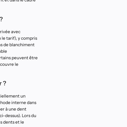
?
rivée avec
le tarif), y compris
pas de blanchiment
mble
rtains peuvent être
couvre le
r ?
ntiellement un
thode interne dans
ner à une dent
ci-dessus). Lors du
 dents et le