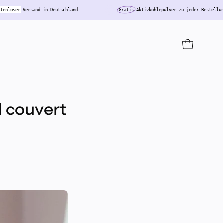
lung
Kostenloser
Versand in Deutschland
Gratis
Aktivkohlepulver z
OUVRIR LE P
l couvert