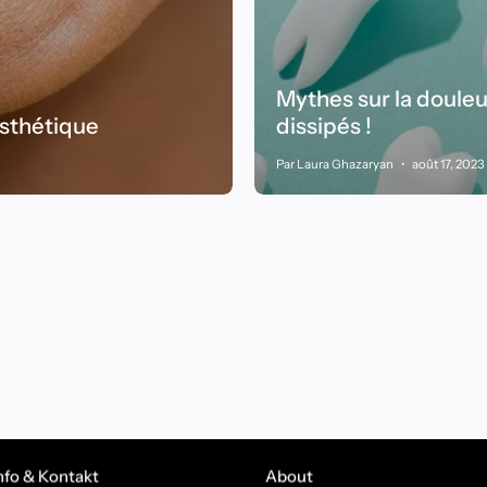
Mythes sur la douleu
esthétique
dissipés !
Par Laura Ghazaryan
août 17, 2023
nfo & Kontakt
About