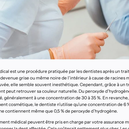
cal est une procédure pratiquée par les dentistes après un tra
 devenue grise ou même noire de l'intérieur à cause de racines m
uvée, elle semble souvent inesthétique. Cependant, grâce à un 
ent peut retrouver sa couleur naturelle. Du peroxyde d'hydrog
sé, généralement à une concentration de 30 à 35 %. En revanche, 
t cosmétique, le dentiste n'utilise qu'une concentration de 6 %
ne contiennent même que 0,5 % de peroxyde d’hydrogène.
iment médical peuvent être pris en charge par votre assurance ma
ronner la dent affectée. Cela coûterait nettement plus cher. Les 