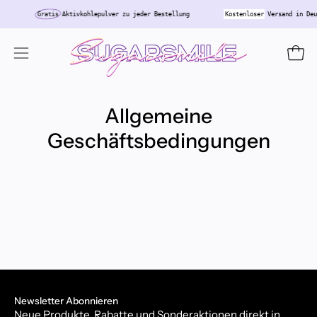
Inhalt
Gratis
Aktivkohlepulver zu jeder Bestellung
Kostenloser
Versand in De
überspringen
Ware
Navigationsmenü
öffnen
Allgemeine
Geschäftsbedingungen
Newsletter Abonnieren
Neue Produkte, Rabatte und Sonderaktionen direkt in