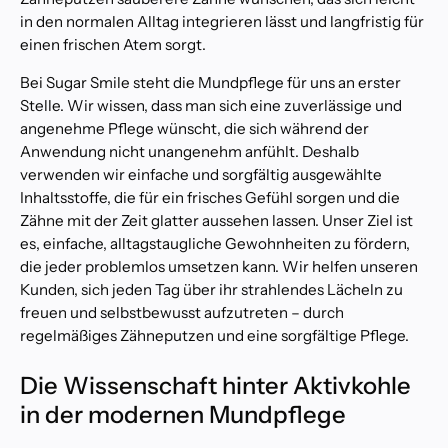
in den normalen Alltag integrieren lässt und langfristig für
P
einen frischen Atem sorgt.
r
o
Bei Sugar Smile steht die Mundpflege für uns an erster
f
Stelle. Wir wissen, dass man sich eine zuverlässige und
e
angenehme Pflege wünscht, die sich während der
s
Anwendung nicht unangenehm anfühlt. Deshalb
s
verwenden wir einfache und sorgfältig ausgewählte
i
o
Inhaltsstoffe, die für ein frisches Gefühl sorgen und die
n
Zähne mit der Zeit glatter aussehen lassen. Unser Ziel ist
e
es, einfache, alltagstaugliche Gewohnheiten zu fördern,
l
die jeder problemlos umsetzen kann. Wir helfen unseren
l
Kunden, sich jeden Tag über ihr strahlendes Lächeln zu
e
freuen und selbstbewusst aufzutreten – durch
z
regelmäßiges Zähneputzen und eine sorgfältige Pflege.
a
h
n
Die Wissenschaft hinter Aktivkohle
a
in der modernen Mundpflege
u
f