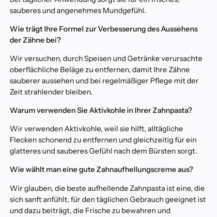
i
sauberes und angenehmes Mundgefühl.
k
i
Wie trägt Ihre Formel zur Verbesserung des Aussehens
n
der Zähne bei?
m
e
Wir versuchen, durch Speisen und Getränke verursachte
i
oberflächliche Beläge zu entfernen, damit Ihre Zähne
n
sauberer aussehen und bei regelmäßiger Pflege mit der
e
r
Zeit strahlender bleiben.
N
Warum verwenden Sie Aktivkohle in Ihrer Zahnpasta?
ä
h
Wir verwenden Aktivkohle, weil sie hilft, alltägliche
e
Flecken schonend zu entfernen und gleichzeitig für ein
V
glatteres und sauberes Gefühl nach dem Bürsten sorgt.
o
n
S
Wie wählt man eine gute Zahnaufhellungscreme aus?
E
O
Wir glauben, die beste aufhellende Zahnpasta ist eine, die
W
e
sich sanft anfühlt, für den täglichen Gebrauch geeignet ist
b
m
und dazu beiträgt, die Frische zu bewahren und
a