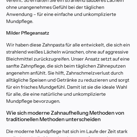
r
vereint. So erhalten Sie ein strahlend sauberes Lächeln
K
ohne unangenehmes Gefühl bei der täglichen
u
Anwendung – für eine einfache und unkomplizierte
n
Mundpflege.
d
e
Milder Pflegeansatz
n
Wir haben diese Zahnpasta für alle entwickelt, die sich ein
f
ü
strahlend weißes Lächeln wünschen, ohne auf aggressive
r
Bleichmittel zurückzugreifen. Unser Ansatz setzt auf eine
S
sanfte Zahnpflege, die sich beim täglichen Zähneputzen
u
angenehm anfühlt. Sie hilft, Zahnschmelzverlust durch
g
alltägliche Speisen und Getränke zu reduzieren und sorgt
a
für ein frisches Mundgefühl. Damit ist sie die ideale Wahl
r
für alle, die eine natürliche und unkomplizierte
S
Mundpflege bevorzugen.
m
i
Wie sich moderne Zahnaufhellung Methoden von
l
traditionellen Methoden unterscheiden
e
e
Die moderne Mundpflege hat sich im Laufe der Zeit stark
n