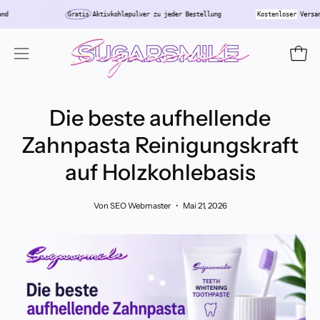
Inhalt
tschland
Gratis
Aktivkohlepulver zu jeder Bestellung
Kostenloser
V
überspringen
Ware
Navigationsmenü
öffnen
Die beste aufhellende
Zahnpasta Reinigungskraft
auf Holzkohlebasis
Von SEO Webmaster
Mai 21, 2026