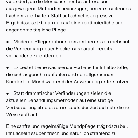
verändert, da die Menschen heute sanftere und
t
ausgewogene Methoden bevorzugen, um ein strahlendes
s
Lächeln zu erhalten. Statt auf schnelle, aggressive
c
Ergebnisse setzt man nun auf eine kontinuierliche und
h
angenehme tägliche Pflege.
e
i
●
Moderne Pflegeroutinen konzentrieren sich mehr auf
d
die Vorbeugung neuer Flecken als darauf, bereits
e
vorhandene zu entfernen.
n
P
●
Es besteht eine wachsende Vorliebe für Inhaltsstoffe,
r
die sich angenehm anfühlen und den allgemeinen
o
Komfort im Mund während der Anwendung unterstützen.
f
e
●
Statt dramatischer Veränderungen zielen die
s
aktuellen Behandlungsmethoden auf eine stetige
s
Verbesserung ab, die sich im Laufe der Zeit auf natürliche
i
o
Weise aufbaut.
n
Eine sanfte und regelmäßige Mundpflege trägt dazu bei,
e
Ihr Lächeln sauber, frisch und natürlich strahlend zu
l