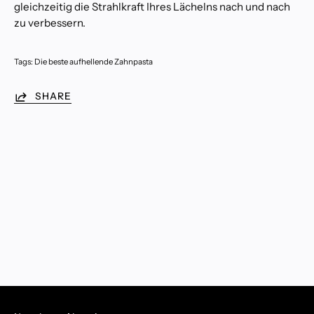
gleichzeitig die Strahlkraft Ihres Lächelns nach und nach
s
t
zu verbessern.
e
r
M
a
Tags:
Die beste aufhellende Zahnpasta
i
2
1
,
SHARE
2
0
2
6