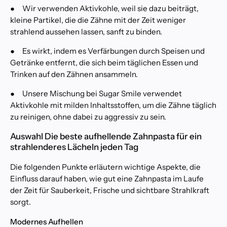
h
●
Wir verwenden Aktivkohle, weil sie dazu beiträgt,
e
kleine Partikel, die die Zähne mit der Zeit weniger
l
strahlend aussehen lassen, sanft zu binden.
l
u
●
Es wirkt, indem es Verfärbungen durch Speisen und
n
Getränke entfernt, die sich beim täglichen Essen und
g
Trinken auf den Zähnen ansammeln.
s
k
●
Unsere Mischung bei Sugar Smile verwendet
l
Aktivkohle mit milden Inhaltsstoffen, um die Zähne täglich
i
n
zu reinigen, ohne dabei zu aggressiv zu sein.
i
k
Auswahl Die beste aufhellende Zahnpasta für ein
i
strahlenderes Lächeln jeden Tag
n
m
Die folgenden Punkte erläutern wichtige Aspekte, die
e
Einfluss darauf haben, wie gut eine Zahnpasta im Laufe
i
der Zeit für Sauberkeit, Frische und sichtbare Strahlkraft
n
sorgt.
e
r
Modernes Aufhellen
n