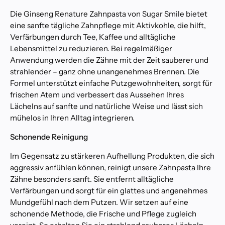
ä
Die Ginseng Renature Zahnpasta von Sugar Smile bietet
h
eine sanfte tägliche Zahnpflege mit Aktivkohle, die hilft,
e
Verfärbungen durch Tee, Kaffee und alltägliche
W
Lebensmittel zu reduzieren. Bei regelmäßiger
a
Anwendung werden die Zähne mit der Zeit sauberer und
r
strahlender – ganz ohne unangenehmes Brennen. Die
u
Formel unterstützt einfache Putzgewohnheiten, sorgt für
m
frischen Atem und verbessert das Aussehen Ihres
s
Lächelns auf sanfte und natürliche Weise und lässt sich
i
mühelos in Ihren Alltag integrieren.
c
h
Schonende Reinigung
i
m
Im Gegensatz zu stärkeren Aufhellung Produkten, die sich
m
aggressiv anfühlen können, reinigt unsere Zahnpasta Ihre
e
Zähne besonders sanft. Sie entfernt alltägliche
r
Verfärbungen und sorgt für ein glattes und angenehmes
m
Mundgefühl nach dem Putzen. Wir setzen auf eine
e
schonende Methode, die Frische und Pflege zugleich
h