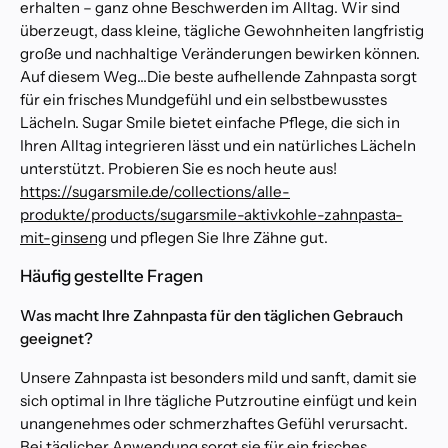
l
erhalten – ganz ohne Beschwerden im Alltag. Wir sind
e
überzeugt, dass kleine, tägliche Gewohnheiten langfristig
Z
große und nachhaltige Veränderungen bewirken können.
a
Auf diesem Weg…Die beste aufhellende Zahnpasta
sorgt
h
für ein frisches Mundgefühl und ein selbstbewusstes
n
Lächeln. Sugar Smile bietet einfache Pflege, die sich in
a
Ihren Alltag integrieren lässt und ein natürliches Lächeln
u
unterstützt. Probieren Sie es noch heute aus!
f
https://sugarsmile.de/collections/alle-
h
produkte/products/sugarsmile-aktivkohle-zahnpasta-
e
mit-ginseng
und pflegen Sie Ihre Zähne gut.
l
l
Häufig gestellte Fragen
u
n
Was macht Ihre Zahnpasta für den täglichen Gebrauch
g
geeignet?
s
k
Unsere Zahnpasta ist besonders mild und sanft, damit sie
l
sich optimal in Ihre tägliche Putzroutine einfügt und kein
i
unangenehmes oder schmerzhaftes Gefühl verursacht.
n
Bei täglicher Anwendung sorgt sie für ein frisches,