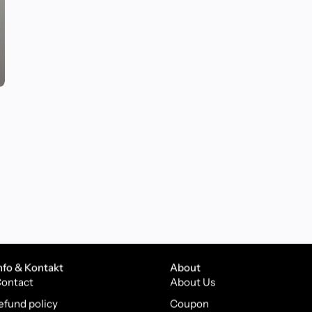
nfo & Kontakt
About
ontact
About Us
efund policy
Coupon