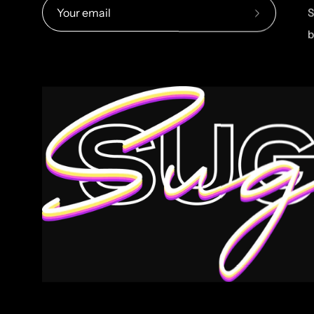
S
Subscribe
b
to
Our
Newsletter