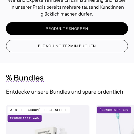
Wir sind Experten im Bereich Zahnaufhellung und haben
in unserer Praxis bereits mehrere tausend Kund:innen
glücklich machen dürfen.
PRODUKTE SHOPPEN
BLEACHING TERMIN BUCHEN
% Bundles
Entdecke unsere Bundles und spare ordentlich
Forfait
🔥 OFFRE GROUPÉE BEST-SELLER
ÉCONOMISEZ 53%
Double
ÉCONOMISEZ 44%
PAP+