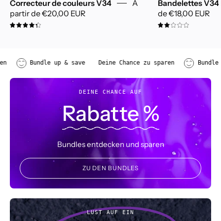
Correcteur de couleurs V34
À
Bandelettes V34
partir de
€20,00 EUR
de
€18,00 EUR
4.4
2.0
 zu sparen
Bundle up & save
Deine Chance zu sparen
DEINE CHANCE AUF
Rabatte %
Bundles entdecken und sparen
ZU DEN BUNDLES
LUST AUF EIN