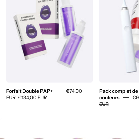
Forfait Double PAP+
€74,00
Pack complet de 
EUR
€134,00 EUR
couleurs
€9
EUR