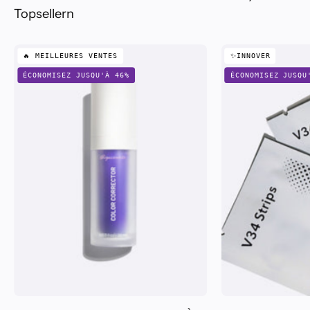
Topsellern
Correcteur
🔥 MEILLEURES VENTES
✨INNOVER
de
ÉCONOMISEZ JUSQU'À 46%
ÉCONOMISEZ JUSQU
couleurs
V34