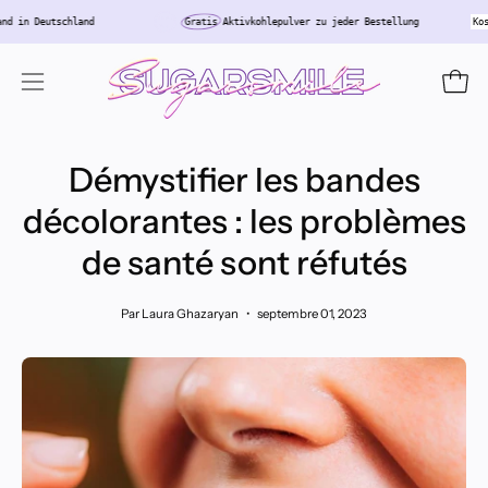
Aller
er
Versand in Deutschland
Gratis
Aktivkohlepulver zu jeder Bestellung
au
contenu
Ouvri
Ouvrir
le
menu
Démystifier les bandes
de
navigation
décolorantes : les problèmes
de santé sont réfutés
Par Laura Ghazaryan
septembre 01, 2023