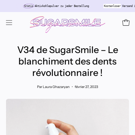
Aller
chland
Gratis
Aktivkohlepulver zu jeder Bestellung
Kostenloser
Ver
au
contenu
Ouvri
Ouvrir
le
menu
V34 de SugarSmile – Le
de
navigation
blanchiment des dents
révolutionnaire !
Par Laura Ghazaryan
février 27, 2023